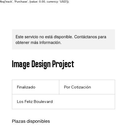
fbq('track', 'Purchase', {value: 0.00, currency: 'USD'});
Este servicio no está disponible. Contáctanos para
obtener más información.
Image Design Project
Por
Cotización
Finalizado
F
Por Cotización
i
n
Los Feliz Boulevard
a
l
i
z
Plazas disponibles
a