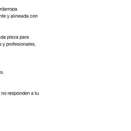
rdarropa
nte y alineada con
ada pieza para
s y profesionales.
s.
 no responden a tu