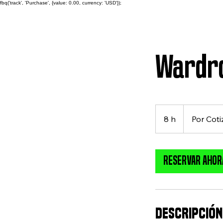
fbq('track', 'Purchase', {value: 0.00, currency: 'USD'});
Wardro
Por
Cotización
8 h
8
Por Coti
h
RESERVAR AHOR
DESCRIPCIÓN 