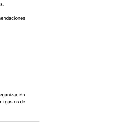
s.
omendaciones
 organización
 ni gastos de